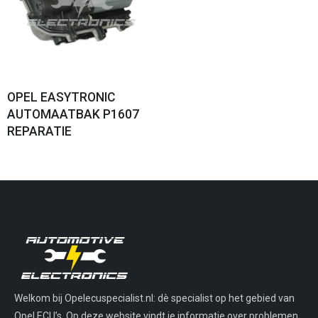
OPEL EASYTRONIC
AUTOMAATBAK P1607
REPARATIE
Welkom bij Opelecuspecialist.nl: dè specialist op het gebied van
Opel ECU’s. Op deze website vindt je informatie over problemen