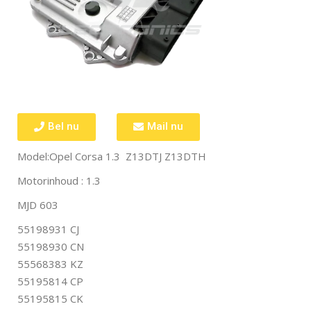
Bel nu
Mail nu
Model:Opel Corsa 1.3 Z13DTJ Z13DTH
Motorinhoud : 1.3
MJD 603
55198931 CJ
55198930 CN
55568383 KZ
55195814 CP
55195815 CK