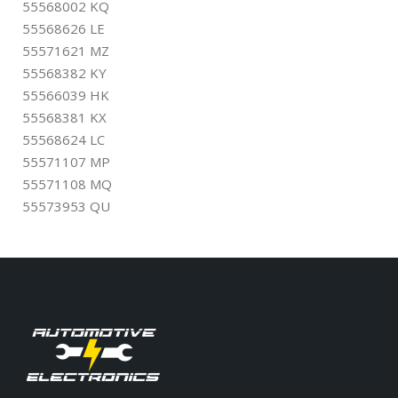
55568002 KQ
55568626 LE
55571621 MZ
55568382 KY
55566039 HK
55568381 KX
55568624 LC
55571107 MP
55571108 MQ
55573953 QU