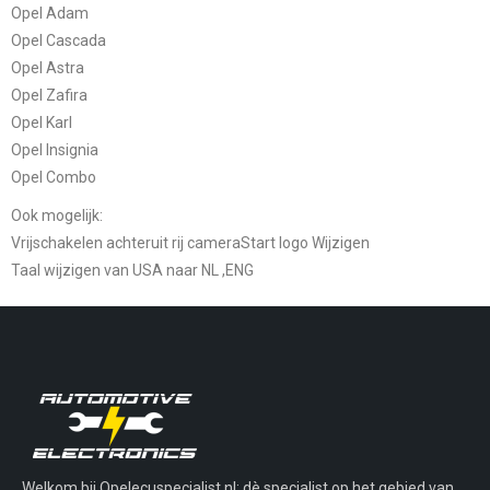
Opel Adam
Opel Cascada
Opel Astra
Opel Zafira
Opel Karl
Opel Insignia
Opel Combo
Ook mogelijk:
Vrijschakelen achteruit rij cameraStart logo Wijzigen
Taal wijzigen van USA naar NL ,ENG
Welkom bij Opelecuspecialist.nl: dè specialist op het gebied van